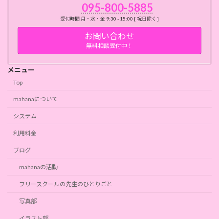
095-800-5885
受付時間 月・水・金 9:30 - 15:00 [ 祝日除く ]
お問い合わせ
無料相談受付中！
メニュー
Top
mahanaについて
システム
利用料金
ブログ
mahanaの活動
フリースクールの先生のひとりごと
写真部
イラスト部