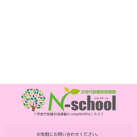
長崎市新大工町1-1 エスティビル3階
次世代型個別指導塾 N-school内
電話
095-800-5885
FAX
095-800-6175
開所時間
月・水・金曜日 10時～15時
祝日、年末年始、お盆はお休みです
↑次世代型個別指導塾N-schoolのHPはこちら↑
お気軽にお問い合わせください。