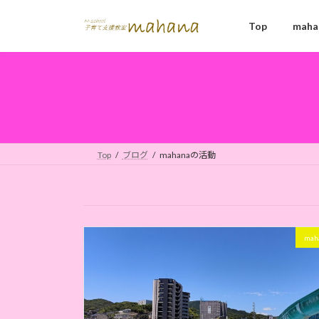
コ
ナ
ン
ビ
Top
mah
テ
ゲ
ン
ー
ツ
シ
へ
ョ
ス
ン
キ
に
ッ
移
Top
ブログ
mahanaの活動
プ
動
ma