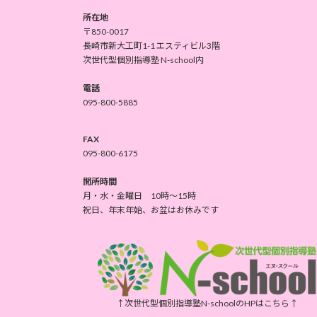
所在地
〒850-0017
長崎市新大工町1-1 エスティビル3階
次世代型個別指導塾 N-school内
電話
095-800-5885
FAX
095-800-6175
開所時間
月・水・金曜日 10時～15時
祝日、年末年始、お盆はお休みです
↑次世代型個別指導塾N-schoolのHPはこちら↑