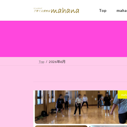
コ
ナ
ン
ビ
Top
mah
テ
ゲ
ン
ー
ツ
シ
へ
ョ
ス
ン
キ
に
ッ
移
Top
2026年6月
プ
動
ma