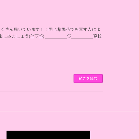
たくさん届いています！！同じ紫陽花でも写す人によ
を楽しみましょう(≧▽≦) ＿＿＿＿＿♡＿＿＿＿＿高校
続きを読む