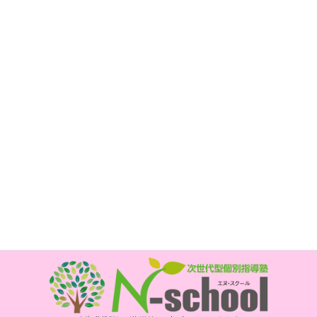
子育て支援教室 mahana
所在地
〒850-0017
長崎市新大工町1-1 エスティビル3階
次世代型個別指導塾 N-school内
電話
095-800-5885
FAX
095-800-6175
開所時間
月・水・金曜日 10時～15時
祝日、年末年始、お盆はお休みです