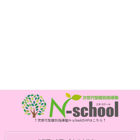
〒850-0017
長崎市新大工町1-1 エスティビル3階
次世代型個別指導塾 N-school内
電話
095-800-5885
FAX
095-800-6175
開所時間
月・水・金曜日 10時～15時
祝日、年末年始、お盆はお休みです
↑次世代型個別指導塾N-schoolのHPはこちら↑