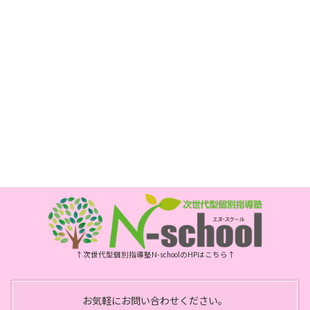
長崎市新大工町1-1 エスティビル3階
次世代型個別指導塾 N-school内
電話
095-800-5885
FAX
095-800-6175
開所時間
月・水・金曜日 10時～15時
祝日、年末年始、お盆はお休みです
↑次世代型個別指導塾N-schoolのHPはこちら↑
お気軽にお問い合わせください。