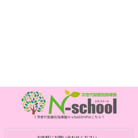
〒850-0017
長崎市新大工町1-1 エスティビル3階
次世代型個別指導塾 N-school内
電話
095-800-5885
FAX
095-800-6175
開所時間
月・水・金曜日 10時～15時
祝日、年末年始、お盆はお休みです
↑次世代型個別指導塾N-schoolのHPはこちら↑
お気軽にお問い合わせください。