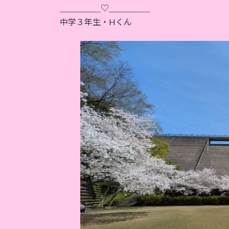
時
＿＿＿＿＿♡＿＿＿＿＿
:
中学３年生・Hくん