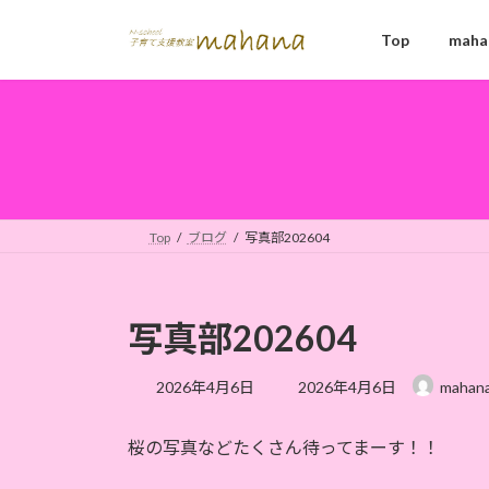
コ
ナ
ン
ビ
Top
mah
テ
ゲ
ン
ー
ツ
シ
へ
ョ
ス
ン
キ
に
ッ
移
Top
ブログ
写真部202604
プ
動
写真部202604
最
2026年4月6日
2026年4月6日
mahan
終
更
桜の写真などたくさん待ってまーす！！
新
日