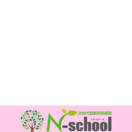
子育て支援教室 mahana
所在地
〒850-0017
長崎市新大工町1-1 エスティビル3階
次世代型個別指導塾 N-school内
電話
095-800-5885
FAX
095-800-6175
開所時間
月・水・金曜日 10時～15時
祝日、年末年始、お盆はお休みです