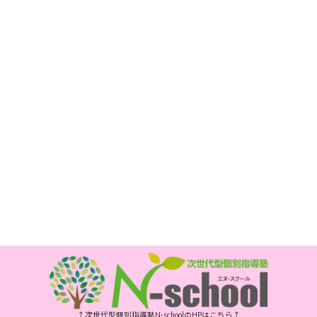
子育て支援教室 mahana
所在地
〒850-0017
長崎市新大工町1-1 エスティビル3階
次世代型個別指導塾 N-school内
電話
095-800-5885
FAX
095-800-6175
開所時間
月・水・金曜日 10時～15時
祝日、年末年始、お盆はお休みです
↑次世代型個別指導塾N-schoolのHPはこちら↑