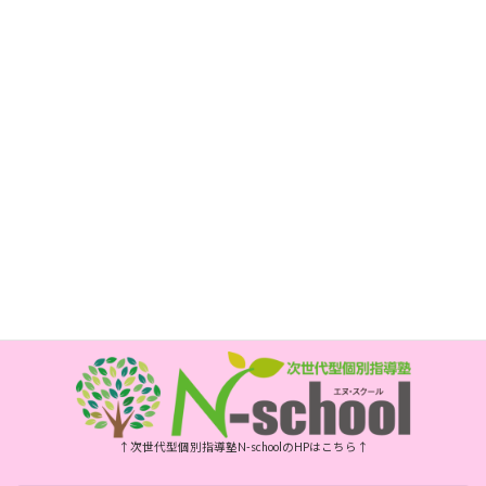
所在地
〒850-0017
長崎市新大工町1-1 エスティビル3階
次世代型個別指導塾 N-school内
電話
095-800-5885
FAX
095-800-6175
開所時間
月・水・金曜日 10時～15時
祝日、年末年始、お盆はお休みです
↑次世代型個別指導塾N-schoolのHPはこちら↑