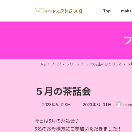
コ
ナ
ン
ビ
Top
mah
テ
ゲ
ン
ー
ツ
シ
へ
ョ
ス
ン
キ
に
ッ
移
Top
ブログ
フリースクールの先生のひとりごと
５
プ
動
５月の茶話会
最
2023年5月28日
2023年8月31日
mah
終
更
今日は5月の茶話会♪
新
日
5名のお母様方にご参加いただきました！