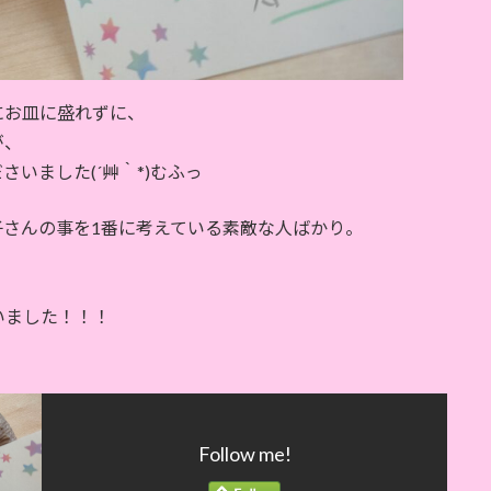
にお皿に盛れずに、
が、
いました(´艸｀*)むふっ
さんの事を1番に考えている素敵な人ばかり。
いました！！！
Follow me!