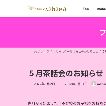
コ
ナ
ン
ビ
Top
mah
テ
ゲ
ン
ー
ツ
シ
へ
ョ
ス
ン
キ
に
ッ
移
Top
ブログ
フリースクールの先生のひとりごと
５
プ
動
５月茶話会のお知らせ
最
2022年5月2日
2023年8月31日
maha
終
更
新
日
先月から始まった「不登校のお子様をお持ち