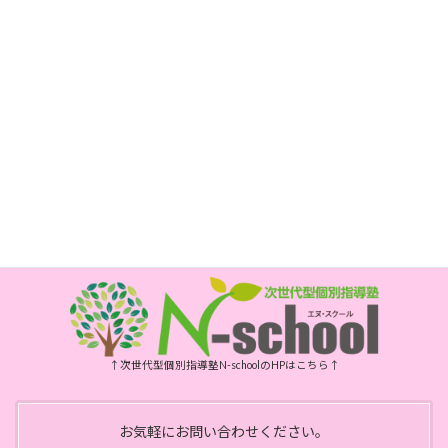
長崎市新大工町1-1 エスティビル3階
次世代型個別指導塾 N-school内
電話
095-800-5885
FAX
095-800-6175
開所時間
月・水・金曜日 10時～15時
祝日、年末年始、お盆はお休みです
↑次世代型個別指導塾N-schoolのHPはこちら↑
お気軽にお問い合わせください。