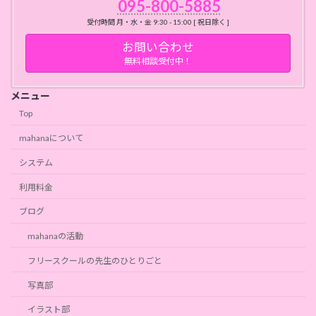
095-800-5885
受付時間 月・水・金 9:30 - 15:00 [ 祝日除く ]
お問い合わせ
無料相談受付中！
メニュー
Top
mahanaについて
システム
利用料金
ブログ
mahanaの活動
フリースクールの先生のひとりごと
写真部
イラスト部